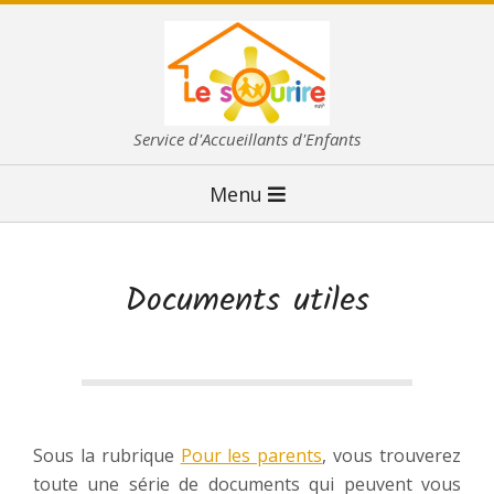
Skip
to
content
L
Service d'Accueillants d'Enfants
E
Primary
Menu
S
Navigation
O
Menu
U
Documents utiles
R
I
R
E
Sous la rubrique
Pour les parents
, vous trouverez
toute une série de documents qui peuvent vous