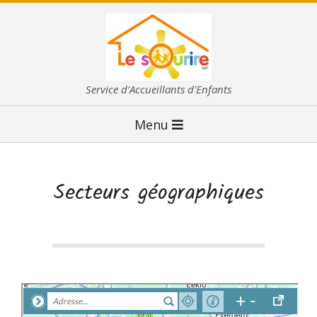
Skip
to
content
L
Service d'Accueillants d'Enfants
E
Primary
Menu
S
Navigation
O
Menu
U
Secteurs géographiques
R
I
R
E